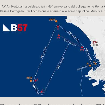
TAP Air Portugal ha celebrato ieri il 45° anniversario del collegamento Roma
Italia e Portogallo. Per l’occasione è atterrato allo scalo capitolino l’Airbus