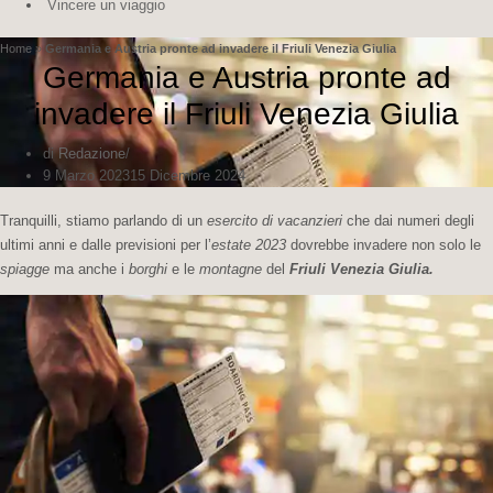
Vincere un viaggio
Home
»
Germania e Austria pronte ad invadere il Friuli Venezia Giulia
Germania e Austria pronte ad
invadere il Friuli Venezia Giulia
di
Redazione
9 Marzo 2023
15 Dicembre 2024
Tranquilli, stiamo parlando di un
esercito di vacanzieri
che dai numeri degli
ultimi anni e dalle previsioni per l’
estate 2023
dovrebbe invadere non solo le
spiagge
ma anche i
borghi
e le
montagne
del
Friuli Venezia Giulia.