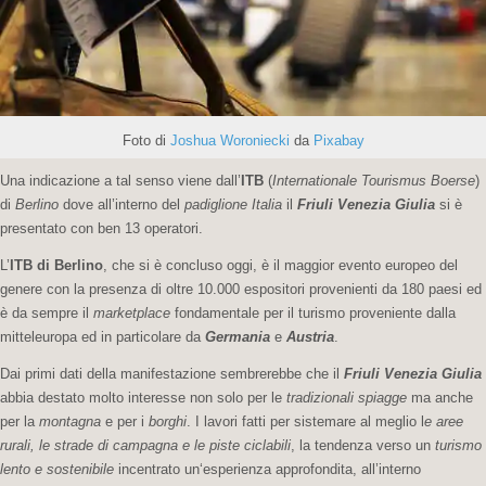
Foto di
Joshua Woroniecki
da
Pixabay
Una indicazione a tal senso viene dall’
ITB
(
Internationale Tourismus Boerse
)
di
Berlino
dove all’interno del
padiglione Italia
il
Friuli Venezia Giulia
si è
presentato con ben 13 operatori.
L’
ITB di Berlino
, che si è concluso oggi, è il maggior evento europeo del
genere con la presenza di oltre 10.000 espositori provenienti da 180 paesi ed
è da sempre il
marketplace
fondamentale per il turismo proveniente dalla
mitteleuropa ed in particolare da
Germania
e
Austria
.
Dai primi dati della manifestazione sembrerebbe che il
Friuli Venezia Giulia
abbia destato molto interesse non solo per le
tradizionali spiagge
ma anche
per la
montagna
e per i
borghi
. I lavori fatti per sistemare al meglio l
e aree
rurali, le strade di campagna e le piste ciclabili
, la tendenza verso un
turismo
lento
e sostenibile
incentrato
un
‘esperienza approfondita,
all’interno