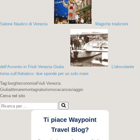
Salone Nautico di Venezia
Magiche tradizioni
dell’Avvento in Friuli Venezia Giulia
L’idrovolante
torna sull’Adriatico: due sponde per un solo mare
Tag:
borghi
economia
Friuli Venezia
Giulia
itb
mare
montagna
turismo
vacanza
viaggio
Cerca nel sito
Ricerca
per
...
Ti piace Waypoint
Travel Blog?