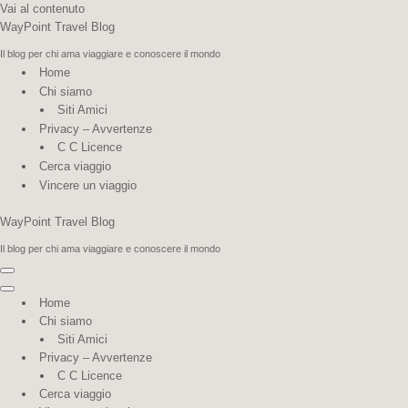
Vai al contenuto
WayPoint Travel Blog
Il blog per chi ama viaggiare e conoscere il mondo
Home
Chi siamo
Siti Amici
Privacy – Avvertenze
C C Licence
Cerca viaggio
Vincere un viaggio
WayPoint Travel Blog
Il blog per chi ama viaggiare e conoscere il mondo
Menu
di
Menu
Home
navigazione
di
Chi siamo
navigazione
Siti Amici
Privacy – Avvertenze
C C Licence
Cerca viaggio