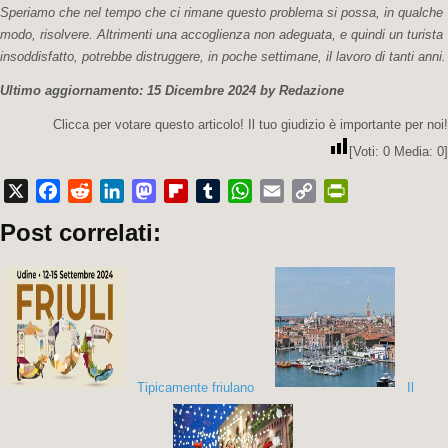
Speriamo che nel tempo che ci rimane questo problema si possa, in qualche
modo, risolvere. Altrimenti una accoglienza non adeguata, e quindi un turista
insoddisfatto, potrebbe distruggere, in poche settimane, il lavoro di tanti anni.
Ultimo aggiornamento: 15 Dicembre 2024 by Redazione
Clicca per votare questo articolo! Il tuo giudizio è importante per noi!
[Voti:
0
Media:
0
]
X
Facebook
Reddit
LinkedIn
Mastodon
Flipboard
Tumblr
WhatsApp
Email
Copy
PrintFriendly
Post correlati:
Link
Tipicamente friulano
Il