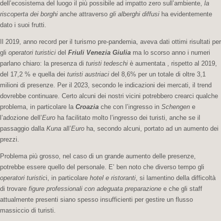
d
ell’ecosistema del luogo
il più possibile ad
impatto zero sull’ambiente,
la
riscoperta dei borghi
anche attraverso
gli alberghi diffusi
ha evidentemente
dato i suoi frutti.
Il 2019, anno record per il turismo pre-pandemia, aveva dati ottimi risultati per
gli
operatori turistici
del
Friuli Venezia Giulia
ma lo scorso anno i numeri
parlano chiaro: la presenza di
turisti tedeschi
è aumentata , rispetto al 2019,
del 17,2 % e quella dei
turisti austriaci
del 8,6% per un totale di oltre 3,1
milioni di presenze. Per il 2023, secondo le indicazioni dei mercati, il trend
dovrebbe continuare. Certo alcuni dei nostri vicini potrebbero crearci qualche
problema, in particolare la
Croazia
che con l’ingresso in
Schengen
e
l’adozione dell’
Euro
ha facilitato molto l’ingresso dei turisti, anche se il
passaggio dalla
Kuna
all’
Euro
ha, secondo alcuni, portato ad un aumento dei
prezzi.
Problema più grosso, nel caso di un grande aumento delle presenze,
potrebbe essere quello del personale. E’ ben noto che diverso tempo gli
operatori turistic
i, in particolare
hotel e ristoranti
, si lamentino della difficoltà
di trovare
figure professionali con adeguata preparazione
e che gli staff
attualmente presenti siano spesso insufficienti per gestire un flusso
massiccio di turisti.