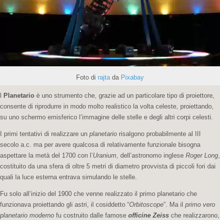
Foto di
rajta
da
Pixabay
l
Planetario
è uno strumento che, grazie ad un particolare tipo di proiettore,
consente di riprodurre in modo molto realistico la volta celeste, proiettando,
su uno schermo emisferico l’immagine delle stelle e degli altri corpi celesti.
I primi tentativi di realizzare un
planetario
risalgono probabilmente al III
secolo a.c. ma per avere qualcosa di relativamente funzionale bisogna
aspettare la metà del 1700 con l’
Uranium
, dell’astronomo inglese
Roger Long
,
costituito da una sfera di oltre 5 metri di diametro provvista di piccoli fori dai
quali la luce esterna entrava simulando le stelle.
Fu solo all’inizio del 1900 che venne realizzato il primo planetario che
funzionava proiettando gli astri, il cosiddetto “
Orbitoscope
”. Ma il
primo vero
planetario moderno
fu costruito dalle famose
officine Zeiss
che realizzarono,