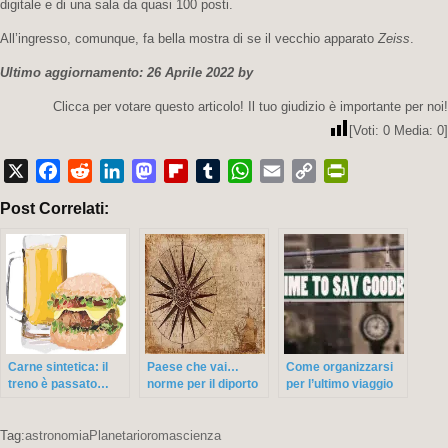
digitale e di una sala da quasi 100 posti.
All’ingresso, comunque, fa bella mostra di se il vecchio apparato
Zeiss
.
Ultimo aggiornamento: 26 Aprile 2022 by
Clicca per votare questo articolo! Il tuo giudizio è importante per noi!
[Voti:
0
Media:
0
]
X
Facebook
Reddit
LinkedIn
Mastodon
Flipboard
Tumblr
WhatsApp
Email
Copy
PrintFriendly
Post Correlati:
Link
Carne sintetica: il
Paese che vai…
Come organizzarsi
treno è passato…
norme per il diporto
per l’ultimo viaggio
nautico che trovi
Tag:
astronomia
Planetario
roma
scienza