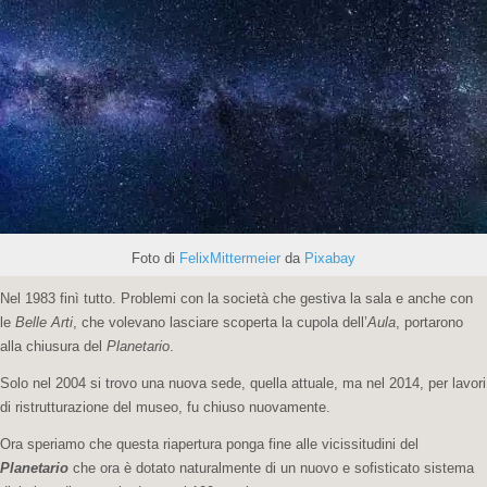
Foto di
FelixMittermeier
da
Pixabay
Nel 1983 finì tutto. Problemi con la società che gestiva la sala e anche con
le
Belle Arti
, che volevano lasciare scoperta la cupola dell’
Aula
, portarono
alla chiusura del
Planetario
.
Solo nel 2004 si trovo una nuova sede, quella attuale, ma nel 2014, per lavori
di ristrutturazione del museo, fu chiuso nuovamente.
Ora speriamo che questa riapertura ponga fine alle vicissitudini del
Planetario
che ora è dotato naturalmente di un nuovo e sofisticato sistema