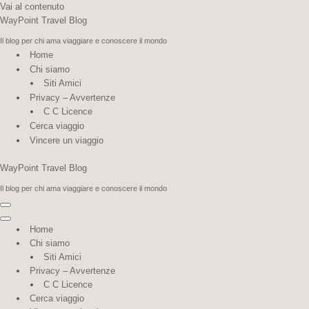
Vai al contenuto
WayPoint Travel Blog
Il blog per chi ama viaggiare e conoscere il mondo
Home
Chi siamo
Siti Amici
Privacy – Avvertenze
C C Licence
Cerca viaggio
Vincere un viaggio
WayPoint Travel Blog
Il blog per chi ama viaggiare e conoscere il mondo
Menu
di
Menu
Home
navigazione
di
Chi siamo
navigazione
Siti Amici
Privacy – Avvertenze
C C Licence
Cerca viaggio