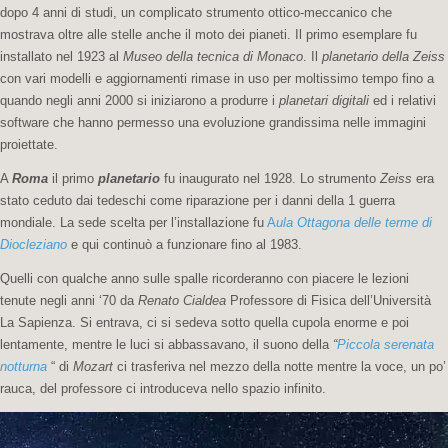
dopo 4 anni di studi, un complicato strumento ottico-meccanico che
mostrava oltre alle stelle anche il moto dei pianeti. Il primo esemplare fu
installato nel 1923 al
Museo della tecnica di Monaco
. Il
planetario della Zeiss
con vari modelli e aggiornamenti rimase in uso per moltissimo tempo fino a
quando negli anni 2000 si iniziarono a produrre i
planetari digitali
ed i relativi
software che hanno permesso una evoluzione grandissima nelle immagini
proiettate.
A
Roma
il primo
planetario
fu inaugurato nel 1928. Lo strumento
Zeiss
era
stato ceduto dai tedeschi come riparazione per i danni della 1 guerra
mondiale. La sede scelta per l’installazione fu
A
ula Ottagona delle terme di
Diocleziano
e qui continuò a funzionare fino al 1983.
Quelli con qualche anno sulle spalle ricorderanno con piacere le lezioni
tenute negli anni ‘70 da
Renato Cialdea
Professore di Fisica dell’Università
La Sapienza. Si entrava, ci si sedeva sotto quella cupola enorme e poi
lentamente, mentre le luci si abbassavano, il suono della
“
Piccola serenata
notturna
“ di
Mozart
ci trasferiva nel mezzo della notte mentre la voce, un po’
rauca, del professore ci introduceva nello spazio infinito.