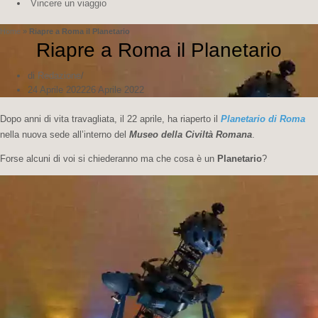
Vincere un viaggio
Home
»
Riapre a Roma il Planetario
Riapre a Roma il Planetario
di
Redazione
24 Aprile 2022
26 Aprile 2022
Dopo anni di vita travagliata, il 22 aprile, ha riaperto il
Planetario di Roma
nella nuova sede all’interno del
Museo della Civiltà Romana
.
Forse alcuni di voi si chiederanno ma che cosa è un
Planetario
?