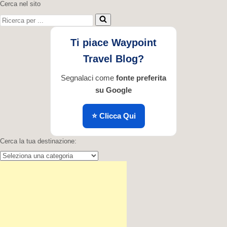
Cerca nel sito
Ricerca
per
...
Ti piace Waypoint
Travel Blog?
Segnalaci come
fonte preferita
su Google
⭐ Clicca Qui
Cerca la tua destinazione:
Cerca
la
tua
destinazione: