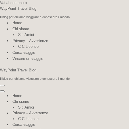
Vai al contenuto
WayPoint Travel Blog
Il blog per chi ama viaggiare e conoscere il mondo
Home
Chi siamo
Siti Amici
Privacy – Avvertenze
C C Licence
Cerca viaggio
Vincere un viaggio
WayPoint Travel Blog
Il blog per chi ama viaggiare e conoscere il mondo
Menu
di
Menu
Home
navigazione
di
Chi siamo
navigazione
Siti Amici
Privacy – Avvertenze
C C Licence
Cerca viaggio