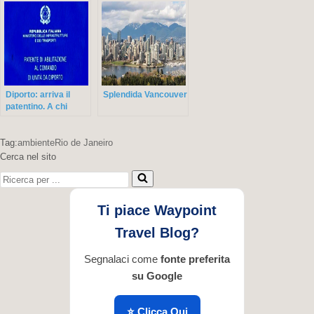
Diporto: arriva il
Splendida Vancouver
patentino. A chi
serve?
Tag:
ambiente
Rio de Janeiro
Cerca nel sito
Ricerca
per
...
Ti piace Waypoint
Travel Blog?
Segnalaci come
fonte preferita
su Google
⭐ Clicca Qui