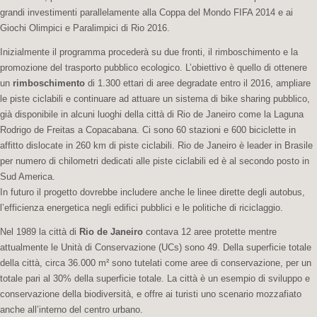
grandi investimenti parallelamente alla Coppa del Mondo FIFA 2014 e ai
Giochi Olimpici e Paralimpici di Rio 2016.
Inizialmente il programma procederà su due fronti, il rimboschimento e la
promozione del trasporto pubblico ecologico. L’obiettivo è quello di ottenere
un
rimboschimento
di 1.300 ettari di aree degradate entro il 2016, ampliare
le piste ciclabili e continuare ad attuare un sistema di bike sharing pubblico,
già disponibile in alcuni luoghi della città di Rio de Janeiro come la Laguna
Rodrigo de Freitas a Copacabana. Ci sono 60 stazioni e 600 biciclette in
affitto dislocate in 260 km di piste ciclabili. Rio de Janeiro è leader in Brasile
per numero di chilometri dedicati alle piste ciclabili ed è al secondo posto in
Sud America.
In futuro il progetto dovrebbe includere anche le linee dirette degli autobus,
l’efficienza energetica negli edifici pubblici e le politiche di riciclaggio.
Nel 1989 la città di
Rio de Janeiro
contava 12 aree protette mentre
attualmente le Unità di Conservazione (UCs) sono 49. Della superficie totale
della città, circa 36.000 m² sono tutelati come aree di conservazione, per un
totale pari al 30% della superficie totale. La città è un esempio di sviluppo e
conservazione della biodiversità, e offre ai turisti uno scenario mozzafiato
anche all’interno del centro urbano.