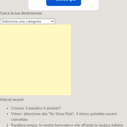
Cerca la tua destinazione:
Cerca
la
tua
destinazione:
Articoli recenti
Croazia: il paradiso è perduto?
Volare: attenzione alla “No Show Rule”, il ritorno potrebbe essere
cancellato
Bandiera estera: la stretta burocratica che affonda la nautica italiana