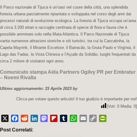
Il Parco nazionale di Tijuca è un’oasi nel cuore della città, una splendida
foresta urbana parzialmente ripiantata e sviluppata nel corso degli anni dai
processi naturali di evoluzione ecologica. La foresta di Tijuca occupa un’area
di circa 3.200 ettari e raccoglie centinaia di specie di flora e fauna che è
possibile ammirare solo nella Mata Atlantica. Il Parco Nazionale di Tijuca
vanta numerose attrazioni storiche e siti turistici, tra cui la Cascatinha, la
Capela Mayrink, il Mirante Excelsior, il Barracão, la Gruta Paulo e Virgínia, il
Lago das Fadas, la Vista Chinesa e l’Açude da Solidão, luoghi frequentati da
circa 2 milioni di visitatori ogni anno.
Comunicato stampa Aida Partners Ogilvy PR per Embratur
– Noemi Rivalta
Ultimo aggiornamento: 15 Aprile 2023 by
Clicca per votare questo articolo! Il tuo giudizio è importante per noi!
[Voti:
0
Media:
0
]
X
Facebook
Reddit
LinkedIn
Mastodon
Flipboard
Tumblr
WhatsApp
Email
Copy
PrintFriendly
Post Correlati:
Link