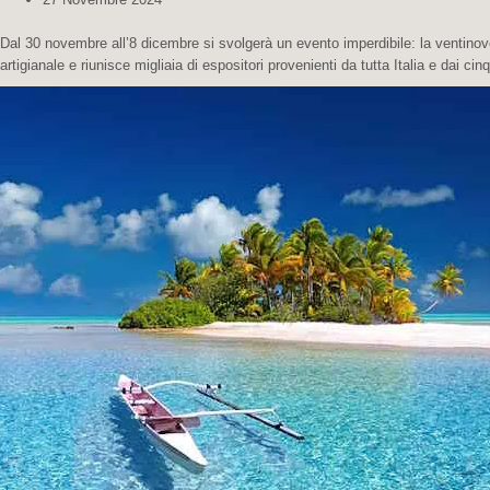
Dal 30 novembre all’8 dicembre si svolgerà un evento imperdibile: la ventinove
artigianale e riunisce migliaia di espositori provenienti da tutta Italia e dai c