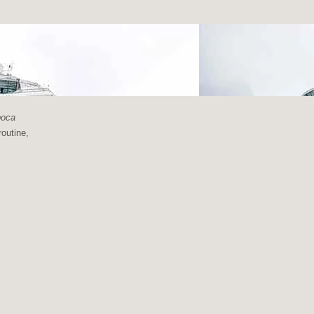
poca
routine,