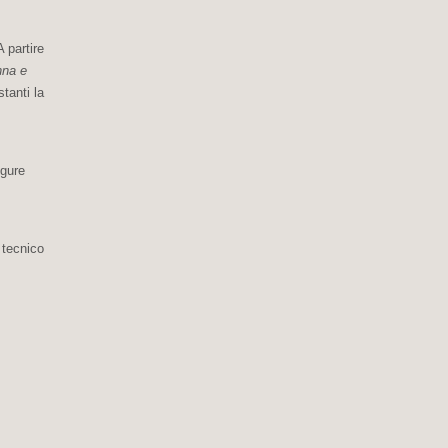
 partire
nna e
tanti la
igure
 tecnico