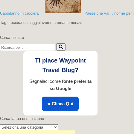
Capodanno in crociera
Paese che vai… norme per il 
Tag:
crociera
equipaggio
lavoro
mare
marittimo
navi
Cerca nel sito
Ricerca
per
...
Ti piace Waypoint
Travel Blog?
Segnalaci come
fonte preferita
su Google
⭐ Clicca Qui
Cerca la tua destinazione:
Cerca
la