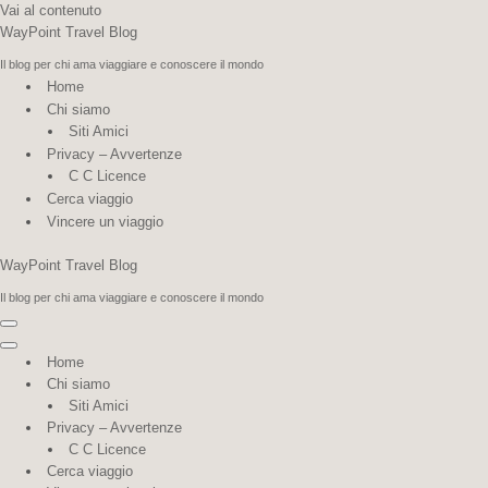
Vai al contenuto
WayPoint Travel Blog
Il blog per chi ama viaggiare e conoscere il mondo
Home
Chi siamo
Siti Amici
Privacy – Avvertenze
C C Licence
Cerca viaggio
Vincere un viaggio
WayPoint Travel Blog
Il blog per chi ama viaggiare e conoscere il mondo
Menu
di
Menu
Home
navigazione
di
Chi siamo
navigazione
Siti Amici
Privacy – Avvertenze
C C Licence
Cerca viaggio