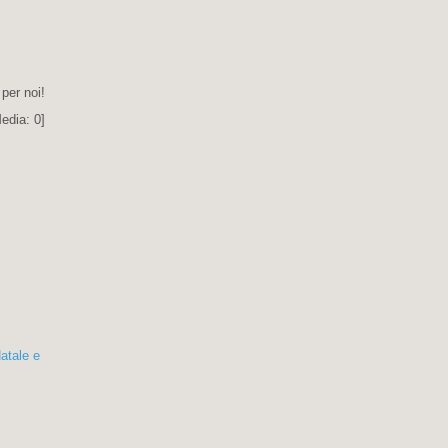
 per noi!
edia:
0
]
atale e