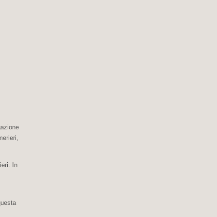
gazione
erieri,
eri. In
questa