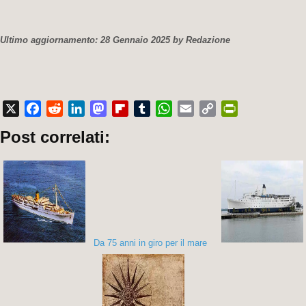
Ultimo aggiornamento: 28 Gennaio 2025 by Redazione
X
Facebook
Reddit
LinkedIn
Mastodon
Flipboard
Tumblr
WhatsApp
Email
Copy
PrintFriendly
Post correlati:
Link
Da 75 anni in giro per il mare