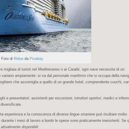
| Foto di
Ridoe
da
Pixabay
re migliaia di turisti nel
Mediterraneo
o ai
Caraibi
, ogni nave necessita di un
te variano ampiamente: si va dal
personale marittimo
che si occupa della navi
erghiero
che assomiglia a quello di un grande hotel, comprendente cuochi, cam
i e presentatori; assistenti per escursioni; istruttori sportivi; medici e infermi
diversificate.
rta esperienza e la conoscenza di diverse
lingue straniere
può risultare molto
 durante i mesi di lavoro a bordo le spese sono praticamente inesistenti. Se 
 attualmente disponibili: