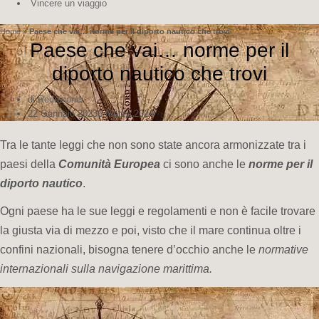
Vincere un viaggio
Home
»
Paese che vai… norme per il diporto nautico che trovi
Paese che vai… norme per il
diporto nautico che trovi
di
Redazione
22 Gennaio 2023
6 Marzo 2024
Tra le tante leggi che non sono state ancora armonizzate tra i
paesi della
Comunità Europea
ci sono anche le
norme per il
diporto nautico
.
Ogni paese ha le sue leggi e regolamenti e non è facile trovare
la giusta via di mezzo e poi, visto che il mare continua oltre i
confini nazionali, bisogna tenere d’occhio anche le
normative
internazionali sulla navigazione marittima.