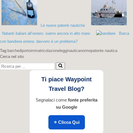
Le nuove patenti nautiche
Natanti italiani all’estero: siamo ancora in alto mare
Barca
con bandiera estera: davvero è un problema?
Tag:
barche
diporto
immatricolazione
leggi
nautica
norme
patente nautica
Cerca nel sito
Ricerca
per
...
Ti piace Waypoint
Travel Blog?
Segnalaci come
fonte preferita
su Google
⭐ Clicca Qui