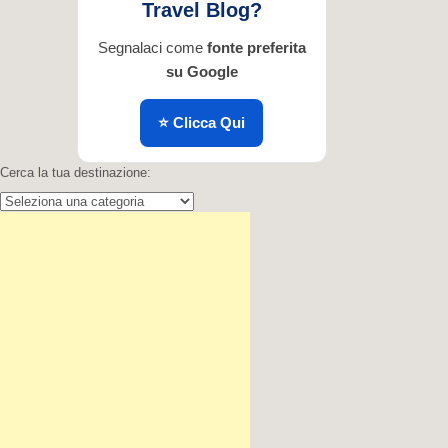
Travel Blog?
Segnalaci come
fonte preferita
su Google
⭐ Clicca Qui
Cerca la tua destinazione:
Cerca la tua destinazione: