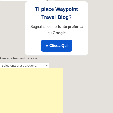
per
...
Ti piace Waypoint
Travel Blog?
Segnalaci come
fonte preferita
su Google
⭐ Clicca Qui
Cerca la tua destinazione:
Cerca
la
tua
destinazione: