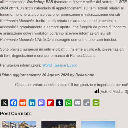
all’immancabile
Workshop B2B
riservato a
buyer
e
seller
del settore, il
WTE
2024
offrirà un ricco calendario di approfondimenti sui temi attuali relativi al
turismo, nonché alla conservazione, promozione e valorizzazione dei siti
Patrimonio Mondiale
. Inoltre, sarà creata un’area eventi ed esperienze,
accessibile gratuitamente e sempre aperta, che fungerà da punto di incontro
e animazione dove i visitatori potranno ricevere informazioni sui siti
Patrimonio Mondiale UNESCO
e interagire con enti e operatori turistici.
Sono previsti numerosi incontri e dibattiti, insieme a concerti, presentazioni
di libri, degustazioni e una performance di Rumba Cubana.
Per ulteriori informazioni:
World Tourism Event
Ultimo aggiornamento: 26 Agosto 2024 by Redazione
Clicca per votare questo articolo! Il tuo giudizio è importante per noi!
[Voti:
0
Media:
0
]
X
Facebook
Reddit
LinkedIn
Mastodon
Flipboard
Tumblr
WhatsApp
Email
Copy
PrintFriendly
Post Correlati:
Link