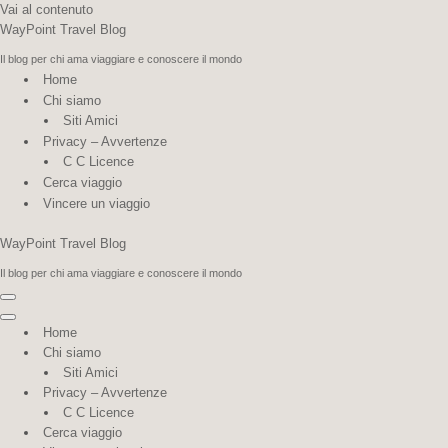
Vai al contenuto
WayPoint Travel Blog
Il blog per chi ama viaggiare e conoscere il mondo
Home
Chi siamo
Siti Amici
Privacy – Avvertenze
C C Licence
Cerca viaggio
Vincere un viaggio
WayPoint Travel Blog
Il blog per chi ama viaggiare e conoscere il mondo
Menu
di
Menu
Home
navigazione
di
Chi siamo
navigazione
Siti Amici
Privacy – Avvertenze
C C Licence
Cerca viaggio