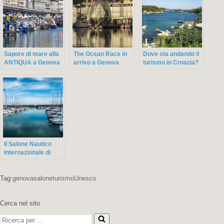
Sapore di mare alla
The Ocean Race in
Dove sta andando il
ANTIQUA a Genova
arrivo a Genova
turismo in Croazia?
Il Salone Nautico
Internazionale di
Genova
Tag:
genova
salone
turismo
Unesco
Cerca nel sito
Ricerca