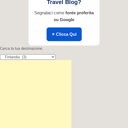
Travel Blog?
Segnalaci come
fonte preferita
su Google
⭐ Clicca Qui
Cerca la tua destinazione:
Cerca la tua destinazione: