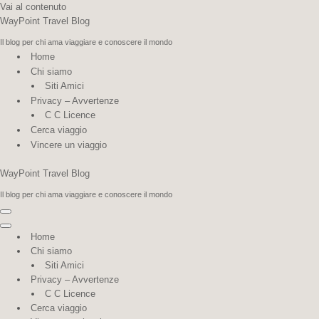
Vai al contenuto
WayPoint Travel Blog
Il blog per chi ama viaggiare e conoscere il mondo
Home
Chi siamo
Siti Amici
Privacy – Avvertenze
C C Licence
Cerca viaggio
Vincere un viaggio
WayPoint Travel Blog
Il blog per chi ama viaggiare e conoscere il mondo
Menu
di
Menu
Home
navigazione
di
Chi siamo
navigazione
Siti Amici
Privacy – Avvertenze
C C Licence
Cerca viaggio