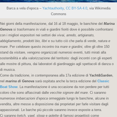
Barca a vela d’epoca –
Yachtauthority
,
CC BY-SA 4.0
, via Wikimedia
Commons
Nei giorni della manifestazione, dal 16 al 18 maggio, le banchine del
Marina
Genova
si trasformano in viali e giardini fioriti dove è possibile confrontarsi
con i migliori espositori nei settori dei
vivai, arredo, artigianato,
abbigliamento, prodotti bio, libri
e su tutto ciò che parla di
verde, natura e
mare
. Per celebrare questo
incontro tra mare e giardini,
oltre gli oltre 150
stand da visitare, vengono organizzati numerosi eventi, tutti mirati alla
sostenibilità e alla valorizzazione del territorio: dagli incontri con gli esperti
alle mostre di pittura, dai laboratori di giardinaggio agli spettacoli di danza o
di musica.
Come da tradizione, in contemporanea alla 17a edizione di
Yacht&Garden
,
nel
marina di Genova
sarà ospitata anche la terza edizione del
Classic
Boat Show
. La manifestazione è una occasione da non perdere per tutti
coloro che sono affascinati dalle
vecchie signore del mare
. Ci saranno
numerose
imbarcazioni d’epoca
ormeggiate lungo le banchine, alcune in
vendita, altre messe a disposizione dai proprietari per farle visitare dagli
appassionati. Le barche più piccole saranno invece esposte a terra.
Ci saranno
ketch, yawl, sloop
e
golette
di famosi progettisti come