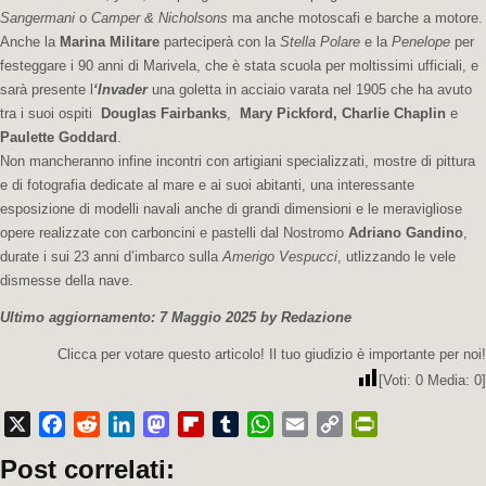
Sangermani
o
Camper & Nicholsons
ma anche motoscafi e barche a motore.
Anche la
Marina Militare
parteciperà con la
Stella Polare
e la
Penelope
per
festeggare i 90 anni di Marivela, che è stata scuola per moltissimi ufficiali, e
sarà presente l
‘Invader
una goletta in acciaio varata nel 1905 che ha avuto
tra i suoi ospiti
Douglas Fairbanks
,
Mary Pickford,
Charlie Chaplin
e
Paulette Goddard
.
Non mancheranno infine incontri con artigiani specializzati, mostre di pittura
e di fotografia dedicate al mare e ai suoi abitanti, una interessante
esposizione di modelli navali anche di grandi dimensioni e le meravigliose
opere realizzate con carboncini e pastelli dal Nostromo
Adriano Gandino
,
durate i sui 23 anni d’imbarco sulla
Amerigo Vespucci
, utlizzando le vele
dismesse della nave.
Ultimo aggiornamento: 7 Maggio 2025 by Redazione
Clicca per votare questo articolo! Il tuo giudizio è importante per noi!
[Voti:
0
Media:
0
]
X
Facebook
Reddit
LinkedIn
Mastodon
Flipboard
Tumblr
WhatsApp
Email
Copy
PrintFriendly
Post correlati:
Link