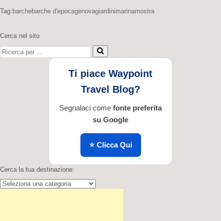
Tag:
barche
barche d'epoca
genova
giardini
marina
mostra
Cerca nel sito
Ricerca
per
...
Ti piace Waypoint
Travel Blog?
Segnalaci come
fonte preferita
su Google
⭐ Clicca Qui
Cerca la tua destinazione:
Cerca
la
tua
destinazione: