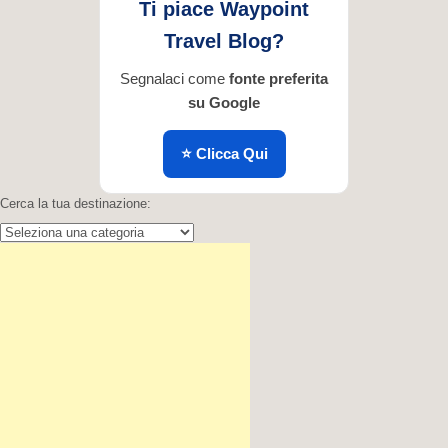
...
Ti piace Waypoint
Travel Blog?
Segnalaci come
fonte preferita
su Google
⭐ Clicca Qui
Cerca la tua destinazione:
Cerca
la
tua
destinazione: