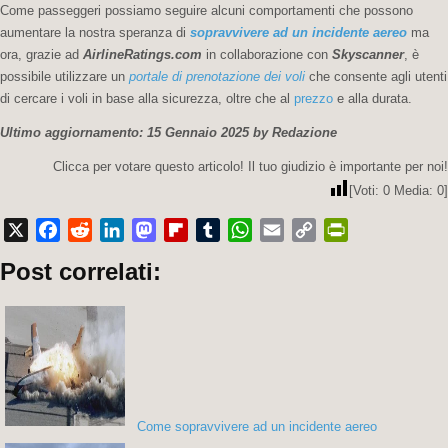
Come passeggeri possiamo seguire alcuni comportamenti che possono
aumentare la nostra speranza di
sopravvivere ad un incidente aereo
ma
ora, grazie ad
AirlineRatings.com
in collaborazione con
Skyscanner
, è
possibile utilizzare un
portale di prenotazione dei voli
che consente agli utenti
di cercare i voli in base alla sicurezza, oltre che al
prezzo
e alla durata.
Ultimo aggiornamento: 15 Gennaio 2025 by Redazione
Clicca per votare questo articolo! Il tuo giudizio è importante per noi!
[Voti:
0
Media:
0
]
X
Facebook
Reddit
LinkedIn
Mastodon
Flipboard
Tumblr
WhatsApp
Email
Copy
PrintFriendly
Post correlati:
Link
Come sopravvivere ad un incidente aereo