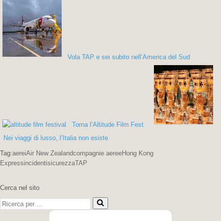
Vola TAP e sei subito nell’America del Sud
Torna l’Altitude Film Fest
Nei viaggi di lusso, l’Italia non esiste
Tag:
aerei
Air New Zealand
compagnie aeree
Hong Kong
Express
incidenti
sicurezza
TAP
Cerca nel sito
Ricerca
per