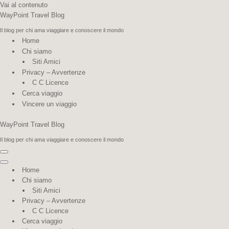
Vai al contenuto
WayPoint Travel Blog
Il blog per chi ama viaggiare e conoscere il mondo
Home
Chi siamo
Siti Amici
Privacy – Avvertenze
C C Licence
Cerca viaggio
Vincere un viaggio
WayPoint Travel Blog
Il blog per chi ama viaggiare e conoscere il mondo
Menu
di
Menu
Home
navigazione
di
Chi siamo
navigazione
Siti Amici
Privacy – Avvertenze
C C Licence
Cerca viaggio