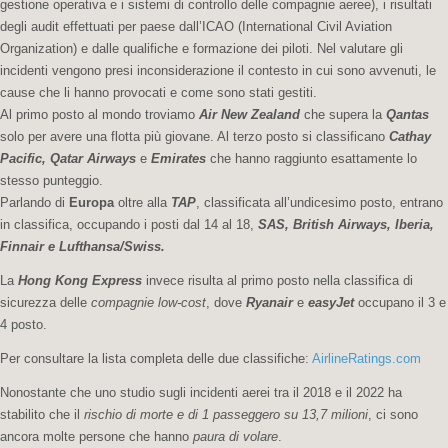
gestione operativa e i sistemi di controllo delle compagnie aeree), i risultati
degli audit effettuati per paese dall’ICAO (International Civil Aviation
Organization) e dalle qualifiche e formazione dei piloti. Nel valutare gli
incidenti vengono presi inconsiderazione il contesto in cui sono avvenuti, le
cause che li hanno provocati e come sono stati gestiti.
Al primo posto al mondo troviamo
Air New Zealand
che supera la
Qantas
solo per avere una flotta più giovane. Al terzo posto si classificano
Cathay
Pacific, Qatar Airways
e
Emirates
che hanno raggiunto esattamente lo
stesso punteggio.
Parlando di
Europa
oltre alla
TAP
, classificata all’undicesimo posto, entrano
in classifica, occupando i posti dal 14 al 18,
SAS, British Airways, Iberia,
Finnair e Lufthansa/Swiss.
La
Hong Kong Express
invece risulta al primo posto nella classifica di
sicurezza delle
compagnie low-cost
, dove
Ryanair
e
easyJet
occupano il 3 e
4 posto.
Per consultare la lista completa delle due classifiche:
AirlineRatings.com
Nonostante che uno studio sugli incidenti aerei tra il 2018 e il 2022 ha
stabilito che il
rischio di morte e di 1 passeggero su 13,7 milioni
, ci sono
ancora molte persone che hanno
paura di volare
.