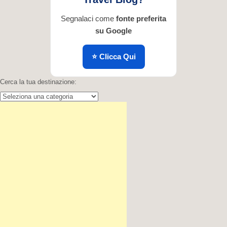
Segnalaci come
fonte preferita
su Google
⭐ Clicca Qui
Cerca la tua destinazione:
Cerca
la
tua
destinazione: