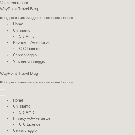
Vai al contenuto
WayPoint Travel Blog
Il blog per chi ama viaggiare e conoscere il mondo
Home
Chi siamo
Siti Amici
Privacy – Avvertenze
C C Licence
Cerca viaggio
Vincere un viaggio
WayPoint Travel Blog
Il blog per chi ama viaggiare e conoscere il mondo
Menu
di
Menu
Home
navigazione
di
Chi siamo
navigazione
Siti Amici
Privacy – Avvertenze
C C Licence
Cerca viaggio