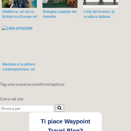
Gibilterra: un tocco
Bologna capitale del
L’età del bronzo: la
British tra Europa ed
fumetto
scultura italiana
Africa
dagli anni ’80 a oggi
Mantova e la pittura
contemporanea: un
viaggio nella
“Incombenza della
Tag:
pittura”
arte
campania
castelli
mostra
pittura
Cerca nel sito
Ricerca
per
...
Ti piace Waypoint
Travel Blog?