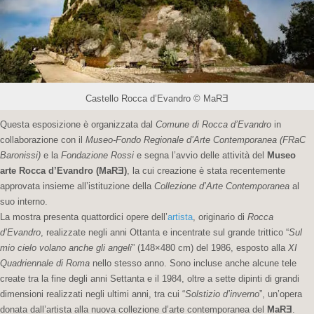
Castello Rocca d’Evandro © MaRƎ
Questa esposizione è organizzata dal
Comune di Rocca d’Evandro
in
collaborazione con il
Museo-Fondo Regionale d’Arte Contemporanea (FRaC
Baronissi)
e la
Fondazione Rossi
e segna l’avvio delle attività del
Museo
arte Rocca d’Evandro (MaRƎ)
, la cui creazione è stata recentemente
approvata insieme all’istituzione della
Collezione d’Arte Contemporanea
al
suo interno.
La mostra presenta quattordici opere dell’
artista
, originario di
Rocca
d’Evandro
, realizzate negli anni Ottanta e incentrate sul grande trittico “
Sul
mio cielo volano anche gli angeli
” (148×480 cm) del 1986, esposto alla
XI
Quadriennale di Roma
nello stesso anno. Sono incluse anche alcune tele
create tra la fine degli anni Settanta e il 1984, oltre a sette dipinti di grandi
dimensioni realizzati negli ultimi anni, tra cui “
Solstizio d’inverno
”, un’opera
donata dall’artista alla nuova collezione d’arte contemporanea del
MaRƎ
.