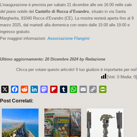
L’inaugurazione è prevista per sabato 21 dicembre alle ore 16:00 nelle
sale
del piano nobile
del
Castello di Rocca d’Evandro
, situato in via Santa
Margherita, 81040 Rocca d’Evandro (CE). La mostra resterà aperta fino al 9
marzo 2025, dal martedì alla domenica con orario dalle 15:00 alle 19:00 e
ingresso gratuito.
Per maggiori informazioni:
Associazione Flangini
Ultimo aggiornamento: 20 Dicembre 2024 by Redazione
Clicca per votare questo articolo! Il tuo giudizio è importante per noi!
[Voti:
0
Media:
0
]
X
Facebook
Reddit
LinkedIn
Mastodon
Flipboard
Tumblr
WhatsApp
Email
Copy
PrintFriendly
Post Correlati:
Link