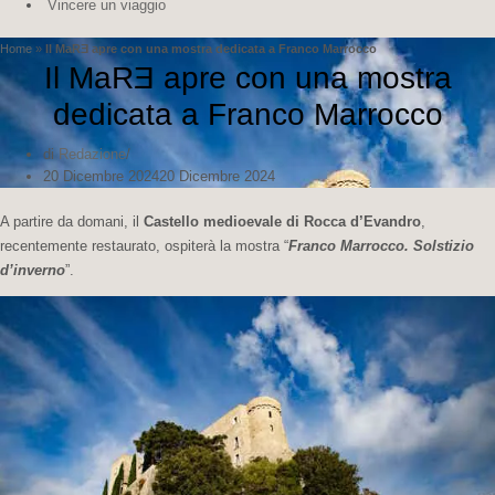
Vincere un viaggio
Home
»
Il MaRƎ apre con una mostra dedicata a Franco Marrocco
Il MaRƎ apre con una mostra
dedicata a Franco Marrocco
di
Redazione
20 Dicembre 2024
20 Dicembre 2024
A partire da domani, il
Castello medioevale di Rocca d’Evandro
,
recentemente restaurato, ospiterà la mostra “
Franco Marrocco. Solstizio
d’inverno
”.