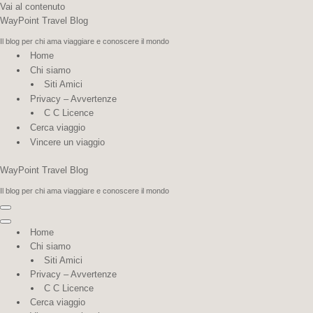
Vai al contenuto
WayPoint Travel Blog
Il blog per chi ama viaggiare e conoscere il mondo
Home
Chi siamo
Siti Amici
Privacy – Avvertenze
C C Licence
Cerca viaggio
Vincere un viaggio
WayPoint Travel Blog
Il blog per chi ama viaggiare e conoscere il mondo
Menu
di
Menu
Home
navigazione
di
Chi siamo
navigazione
Siti Amici
Privacy – Avvertenze
C C Licence
Cerca viaggio