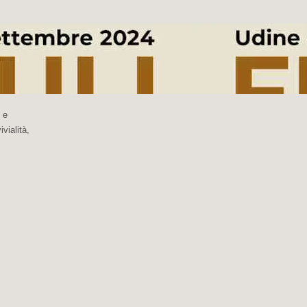
 e
vialità,