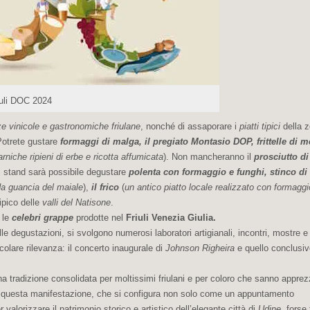
iuli DOC 2024
e vinicole e gastronomiche friulane
, nonché di assaporare i
piatti tipici
della z
Potrete gustare
formaggi di malga, il pregiato Montasio DOP, frittelle di m
carniche ripieni di erbe e ricotta affumicata
). Non mancheranno il
prosciutto d
li stand sarà possibile degustare
polenta con formaggio e funghi, stinco di
da guancia del maiale
),
il frico
(
un antico piatto locale realizzato con formaggi
tipico delle
valli del Natisone
.
 le
celebri grappe
prodotte nel
Friuli Venezia Giulia.
degustazioni, si svolgono numerosi laboratori artigianali, incontri, mostre e
icolare rilevanza: il concerto inaugurale di
Johnson Righeira
e quello conclusiv
na tradizione consolidata per moltissimi friulani e per coloro che sanno apprez
izza questa manifestazione, che si configura non solo come un appuntamento
lorizzare il patrimonio storico e artistico dell’elegante città di
Udine
, forse