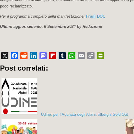
poco reclamizzato.
Per il programma completo della manifestazione:
Friuli DOC
Ultimo aggiornamento: 6 Settembre 2024 by Redazione
X
Facebook
Reddit
LinkedIn
Mastodon
Flipboard
Tumblr
WhatsApp
Email
Copy
PrintFriendly
Post correlati:
Link
Udine: per l’Adunata degli Alpini, alberghi Sold Out