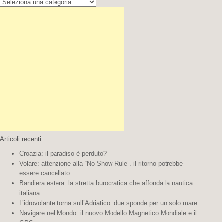
Cerca
la
tua
destinazione:
Articoli recenti
Croazia: il paradiso è perduto?
Volare: attenzione alla “No Show Rule”, il ritorno potrebbe
essere cancellato
Bandiera estera: la stretta burocratica che affonda la nautica
italiana
L’idrovolante torna sull’Adriatico: due sponde per un solo mare
Navigare nel Mondo: il nuovo Modello Magnetico Mondiale e il