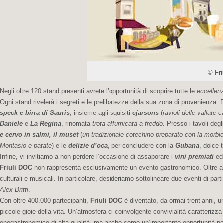
© Fr
Negli oltre 120 stand presenti avrete l’opportunità di scoprire tutte le
eccellenz
Ogni stand rivelerà i segreti e le prelibatezze della sua zona di provenienza. 
speck e birra di Sauris
, insieme agli squisiti
cjarsons
(
ravioli delle vallate 
Daniele
e
La Regina
, rinomata
trota affumicata a freddo
. Presso i tavoli deg
e cervo in salmi, il muset
(
un tradizionale cotechino preparato con la morbi
Montasio e patate
) e le
delizie d’oca
, per concludere con la
Gubana
, dolce 
Infine, vi invitiamo a non perdere l’occasione di assaporare i
vini premiati
ed
Friuli DOC
non rappresenta esclusivamente un evento gastronomico. Oltre alle 
culturali e musicali. In particolare, desideriamo sottolineare due eventi di part
Alex Britti
.
Con oltre 400.000 partecipanti,
Friuli DOC
è diventato, da ormai trent’anni, u
piccole gioie della vita. Un’atmosfera di coinvolgente convivialità caratter
enogastronomico di alta qualità, ma anche come un’importante opportunità per va