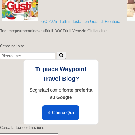
GO!2025: Tutti in festa con Gusti di Frontiera
Tag:
enogastronomia
eventi
friuli DOC
Friuli Venezia Giulia
udine
Cerca nel sito
Ricerca
per
...
Ti piace Waypoint
Travel Blog?
Segnalaci come
fonte preferita
su Google
⭐ Clicca Qui
Cerca la tua destinazione: