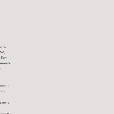
ona.
ele,
i San
 maiale
o
 eventi
o di
zare le
 troppo