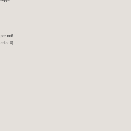
 per noi!
edia:
0
]