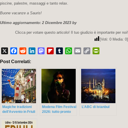
piscine, palestre, massaggi e tanto relax.
Buone vacanze a Sauris!
Ultimo aggiornamento: 2 Dicembre 2023 by
Clicca per votare questo articolo! Il tuo giudizio è importante per noi!
[Voti:
0
Media:
0
]
X
Facebook
Reddit
LinkedIn
Mastodon
Flipboard
Tumblr
WhatsApp
Email
Copy
PrintFriendly
Post Correlati:
Link
Magiche tradizioni
Modena Film Festival
L’ABC di Istanbul
dell’Avvento in Friuli
2026: tutto pronto
Venezia Giulia
per la prima edizione