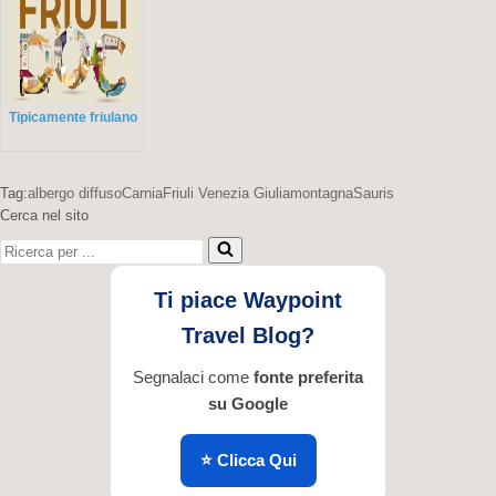
Tipicamente friulano
Tag:
albergo diffuso
Carnia
Friuli Venezia Giulia
montagna
Sauris
Cerca nel sito
Ricerca
per
...
Ti piace Waypoint
Travel Blog?
Segnalaci come
fonte preferita
su Google
⭐ Clicca Qui