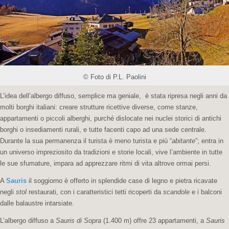
© Foto di P.L. Paolini
L’idea dell’albergo diffuso, semplice ma geniale, è stata ripresa negli anni da
molti borghi italiani: creare strutture ricettive diverse, come stanze,
appartamenti o piccoli alberghi, purché dislocate nei nuclei storici di antichi
borghi o insediamenti rurali, e tutte facenti capo ad una sede centrale.
Durante la sua permanenza il turista è meno turista e più “
abitante
”; entra in
un universo impreziosito da tradizioni e storie locali, vive l’ambiente in tutte
le sue sfumature, impara ad apprezzare ritmi di vita altrove ormai persi.
A
Sauris
il soggiorno è offerto in splendide case di legno e pietra ricavate
negli
stol
restaurati, con i caratteristici tetti ricoperti da
scandole
e i balconi
dalle balaustre intarsiate.
L’albergo diffuso a
Sauris di Sopra
(1.400 m) offre 23 appartamenti, a
Sauris