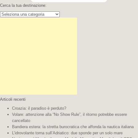
Cerca la tua destinazione:
Cerca
la
tua
destinazione:
Articoli recenti
Croazia: il paradiso è perduto?
Volare: attenzione alla “No Show Rule”, il ritorno potrebbe essere
cancellato
Bandiera estera: la stretta burocratica che affonda la nautica italiana
L’idrovolante torna sull’Adriatico: due sponde per un solo mare