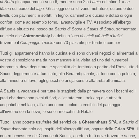
di Sotto
gli appartamenti sono 6, mentre sono 2 a
Lateis
ed infine 1 a
La
Maina
sul bordo del
lago
. Gli alloggi sono di varie metrature, su uno o due
livelli, con pavimenti e soffitti in legno, caminetto e cucina e dotati di ogni
confort, come ad esempio forno, lavastoviglie e TV. Associato all’albergo
diffuso e situato nel bosco tra
Sauris di Sopra
e
Sauris di Sotto
, sormontato
un cielo che
Astronomitaly
ha definito “
uno dei cieli più belli d’Italia
”
troverete il
Campeggio Treinke
con 70 piazzole per tende e camper.
Tutti gli appartamenti hanno la cucina e ci sono diversi negozi di alimentari a
vostra disposizione ma da non mancare è la visita ad uno dei numerosi
ristorantini dove degustare le specialità del territorio a partire dal Prosciutto di
Sauris, leggermente affumicato, alla Birra artigianale, al frico con la polenta,
alla minestra di fave, agli gnocchi e ai cjarsons e alla trota affumicata.
A Sauris la vacanza è per tutte le stagioni: dalla primavera con i boschi ed i
prati che rinascono pieni di fiori; all’estate con i trekking e le attività
acquatiche nel lago; all’autunno con i colori incredibili del paesaggio;
all’inverno con la neve, lo sci e i mercatini di Natale.
Tutto l’anno potrete usufruire dei servizi della
Ghesunthaus SPA
, a
Sauris di
Sopra
riservata solo agli ospiti dell’albergo diffuso, oppure della
Grien SPA
, il
centro benessere del Comune di Sauris, aperto a tutti dove troverete saune,