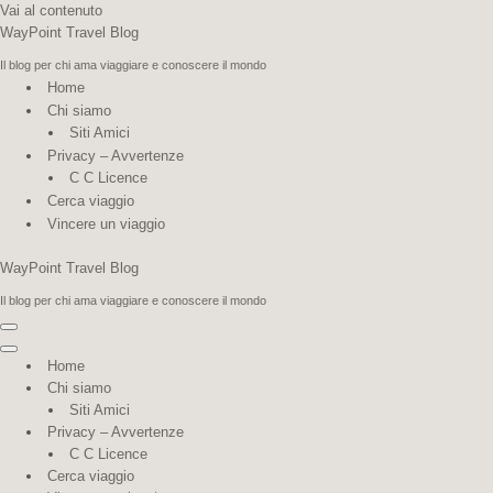
Vai al contenuto
WayPoint Travel Blog
Il blog per chi ama viaggiare e conoscere il mondo
Home
Chi siamo
Siti Amici
Privacy – Avvertenze
C C Licence
Cerca viaggio
Vincere un viaggio
WayPoint Travel Blog
Il blog per chi ama viaggiare e conoscere il mondo
Menu
di
Menu
Home
navigazione
di
Chi siamo
navigazione
Siti Amici
Privacy – Avvertenze
C C Licence
Cerca viaggio