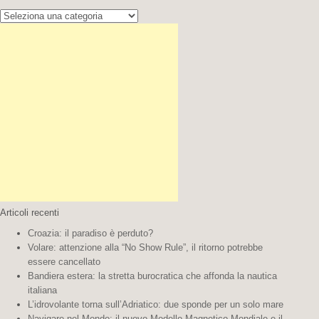
Cerca la tua destinazione:
Articoli recenti
Croazia: il paradiso è perduto?
Volare: attenzione alla “No Show Rule”, il ritorno potrebbe
essere cancellato
Bandiera estera: la stretta burocratica che affonda la nautica
italiana
L’idrovolante torna sull’Adriatico: due sponde per un solo mare
Navigare nel Mondo: il nuovo Modello Magnetico Mondiale e il