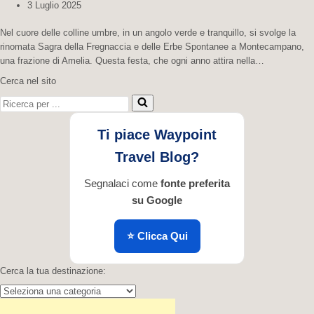
3 Luglio 2025
Nel cuore delle colline umbre, in un angolo verde e tranquillo, si svolge la
rinomata Sagra della Fregnaccia e delle Erbe Spontanee a Montecampano,
una frazione di Amelia. Questa festa, che ogni anno attira nella…
Cerca nel sito
Ricerca per ...
Ti piace Waypoint
Travel Blog?
Segnalaci come
fonte preferita
su Google
⭐ Clicca Qui
Cerca la tua destinazione:
Cerca la tua destinazione: