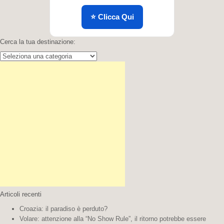
⭐ Clicca Qui
Cerca la tua destinazione:
Cerca
la
tua
destinazione:
Articoli recenti
Croazia: il paradiso è perduto?
Volare: attenzione alla “No Show Rule”, il ritorno potrebbe essere