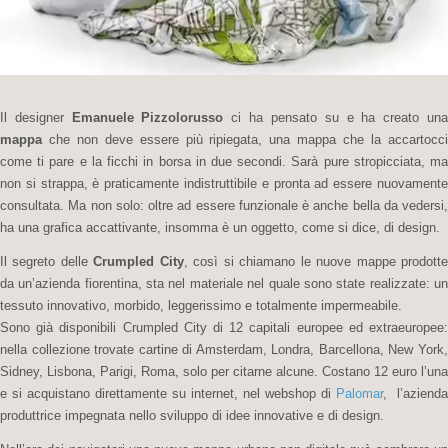
Il designer
Emanuele Pizzolorusso
ci ha pensato su e ha creato un
mappa
che non deve essere più ripiegata, una mappa che la accartocci
come ti pare e la ficchi in borsa in due secondi. Sarà pure stropicciata, ma
non si strappa, è praticamente indistruttibile e pronta ad essere nuovamente
consultata. Ma non solo: oltre ad essere funzionale è anche bella da vedersi,
ha una grafica accattivante, insomma è un oggetto, come si dice, di design.
Il segreto delle
Crumpled City
, così si chiamano le nuove mappe prodott
da un’azienda fiorentina, sta nel materiale nel quale sono state realizzate: un
tessuto innovativo, morbido, leggerissimo e totalmente impermeabile.
Sono già disponibili Crumpled City di 12 capitali europee ed extraeuropee:
nella collezione trovate cartine di Amsterdam, Londra, Barcellona, New York,
Sidney, Lisbona, Parigi, Roma, solo per citarne alcune. Costano 12 euro l’una
e si acquistano direttamente su internet, nel webshop di
Palomar
, l’azienda
produttrice impegnata nello sviluppo di idee innovative e di design.