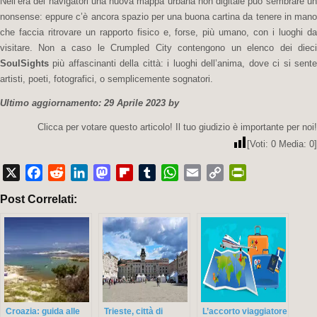
Nell’era dei navigatori una nuova mappa urbana non digitale può sembrare un
nonsense: eppure c’è ancora spazio per una buona cartina da tenere in mano
che faccia ritrovare un rapporto fisico e, forse, più umano, con i luoghi da
visitare. Non a caso le Crumpled City contengono un elenco dei dieci
SoulSights
più affascinanti della città: i luoghi dell’anima, dove ci si sente
artisti, poeti, fotografici, o semplicemente sognatori.
Ultimo aggiornamento: 29 Aprile 2023 by
Clicca per votare questo articolo! Il tuo giudizio è importante per noi!
[Voti:
0
Media:
0
]
X
Facebook
Reddit
LinkedIn
Mastodon
Flipboard
Tumblr
WhatsApp
Email
Copy
PrintFriendly
Post Correlati:
Link
Croazia: guida alle
Trieste, città di
L’accorto viaggiatore