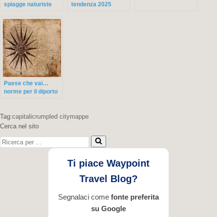
spiagge naturiste
tendenza 2025
dell’Isola di Rab
Paese che vai…
norme per il diporto
nautico che trovi
Tag:
capitali
crumpled city
mappe
Cerca nel sito
Ricerca
per
...
Ti piace Waypoint
Travel Blog?
Segnalaci come
fonte preferita
su Google