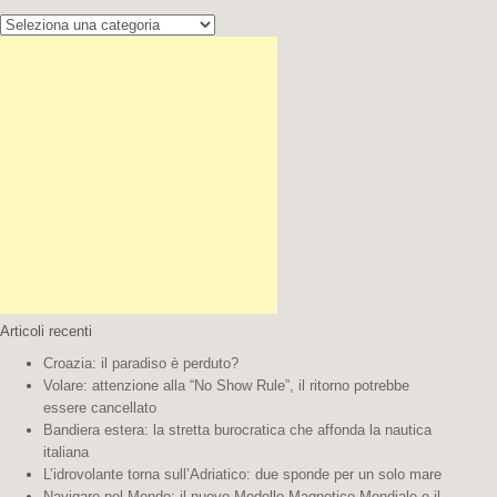
Cerca la tua destinazione:
Articoli recenti
Croazia: il paradiso è perduto?
Volare: attenzione alla “No Show Rule”, il ritorno potrebbe
essere cancellato
Bandiera estera: la stretta burocratica che affonda la nautica
italiana
L’idrovolante torna sull’Adriatico: due sponde per un solo mare
Navigare nel Mondo: il nuovo Modello Magnetico Mondiale e il