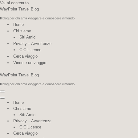
Vai al contenuto
WayPoint Travel Blog
Il blog per chi ama viaggiare e conoscere il mondo
Home
Chi siamo
Siti Amici
Privacy – Avvertenze
C C Licence
Cerca viaggio
Vincere un viaggio
WayPoint Travel Blog
Il blog per chi ama viaggiare e conoscere il mondo
Menu
di
Menu
Home
navigazione
di
Chi siamo
navigazione
Siti Amici
Privacy – Avvertenze
C C Licence
Cerca viaggio