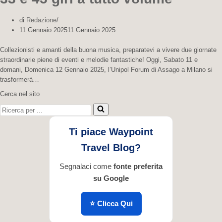
di
Redazione
11 Gennaio 2025
11 Gennaio 2025
Collezionisti e amanti della buona musica, preparatevi a vivere due giornate
straordinarie piene di eventi e melodie fantastiche! Oggi, Sabato 11 e
domani, Domenica 12 Gennaio 2025, l’Unipol Forum di Assago a Milano si
trasformerà…
Cerca nel sito
Ricerca
per
...
Ti piace Waypoint
Travel Blog?
Segnalaci come
fonte preferita
su Google
⭐ Clicca Qui