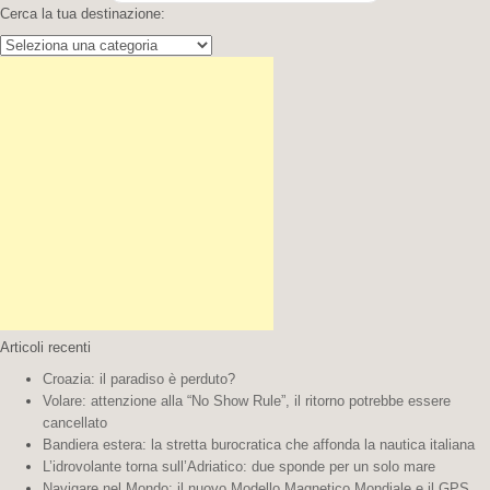
Cerca la tua destinazione:
Cerca
la
tua
destinazione:
Articoli recenti
Croazia: il paradiso è perduto?
Volare: attenzione alla “No Show Rule”, il ritorno potrebbe essere
cancellato
Bandiera estera: la stretta burocratica che affonda la nautica italiana
L’idrovolante torna sull’Adriatico: due sponde per un solo mare
Navigare nel Mondo: il nuovo Modello Magnetico Mondiale e il GPS