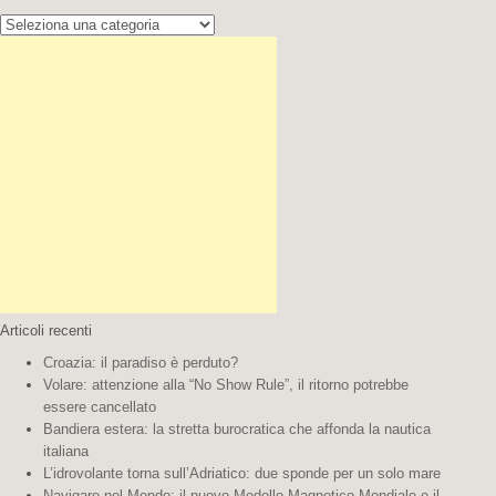
Cerca la tua destinazione:
Articoli recenti
Croazia: il paradiso è perduto?
Volare: attenzione alla “No Show Rule”, il ritorno potrebbe
essere cancellato
Bandiera estera: la stretta burocratica che affonda la nautica
italiana
L’idrovolante torna sull’Adriatico: due sponde per un solo mare
Navigare nel Mondo: il nuovo Modello Magnetico Mondiale e il