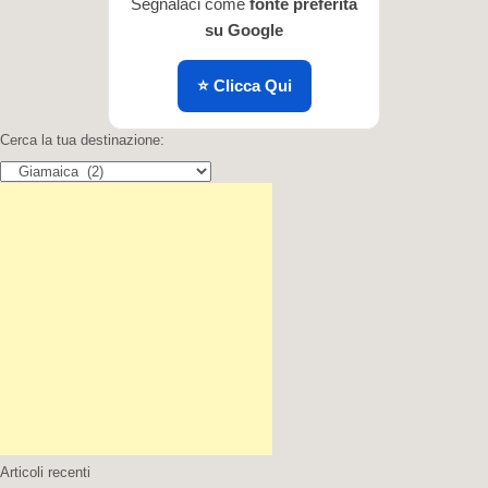
Segnalaci come
fonte preferita
su Google
⭐ Clicca Qui
Cerca la tua destinazione:
Cerca la tua destinazione:
Articoli recenti